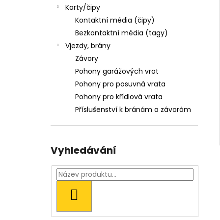
LOGEM
l
Karty/čipy
54 Kč
Kontaktní média (čipy)
Bezkontaktní média (tagy)
Vjezdy, brány
Závory
Pohony garážových vrat
Pohony pro posuvná vrata
Pohony pro křídlová vrata
Příslušenství k bránám a závorám
Vyhledávání
HLEDAT