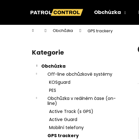
K
Přejít
na
o
Obchůzka
obsah
Zpět
Zpět
š
do
do
í
Domů
Obchůzka
GPS trackery
k
obchodu
obchodu
P
o
Kategorie
Přeskočit
s
kategorie
t
Obchůzka
r
Off-line obchůzkové systémy
a
KOSguard
n
PES
n
Obchůzka v reálném čase (on-
í
line)
p
Active Track (s GPS)
a
Active Guard
n
Mobilní telefony
TAG DUÁLNÍ (NFC+RFID) - S ŠEDÝM
e
GPS trackery