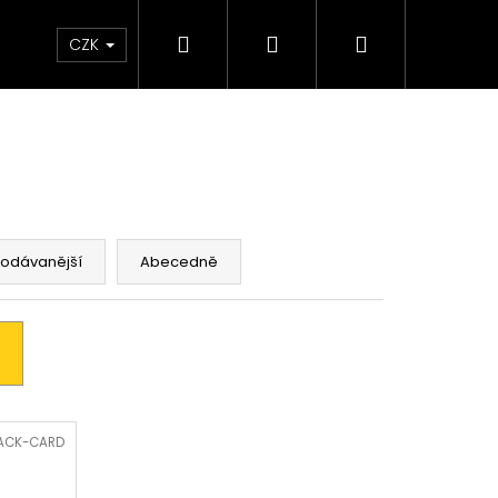
Hledat
Přihlášení
Nákupní
rvisu
Kontakty
CZK
košík
rodávanější
Abecedně
ACK-CARD
ÍMAČ ACTIVE TRACK