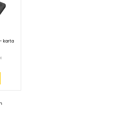
- karta
H
m