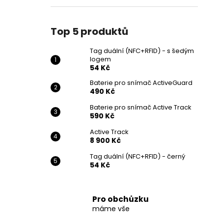
Top 5 produktů
Tag duální (NFC+RFID) - s šedým
logem
54 Kč
Baterie pro snímač ActiveGuard
490 Kč
Baterie pro snímač Active Track
590 Kč
Active Track
8 900 Kč
Tag duální (NFC+RFID) - černý
54 Kč
Pro obchůzku
máme vše