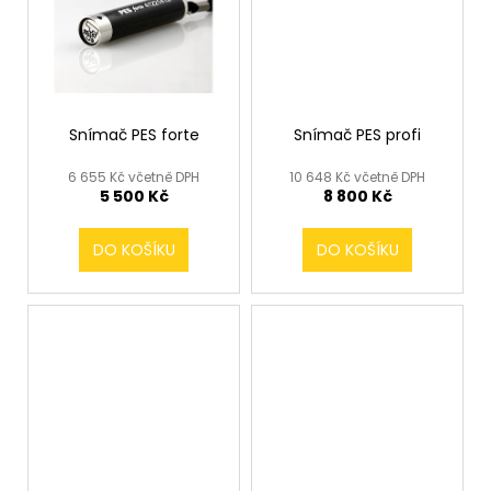
č
u
j
e
m
e
Snímač PES forte
Snímač PES profi
6 655 Kč včetně DPH
10 648 Kč včetně DPH
BATERIE
5 500 Kč
8 800 Kč
PRO
SNÍMAČ
ACTIVEGUARD
DO KOŠÍKU
DO KOŠÍKU
490
Kč