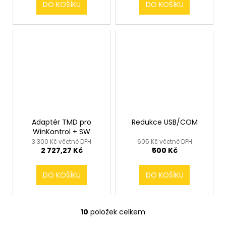
DO KOŠÍKU
DO KOŠÍKU
Adaptér TMD pro
Redukce USB/COM
WinKontrol + SW
3 300 Kč včetně DPH
605 Kč včetně DPH
2 727,27 Kč
500 Kč
DO KOŠÍKU
DO KOŠÍKU
10
položek celkem
O