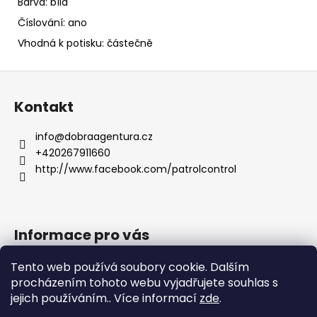
Barva: bílá
Číslování: ano
Vhodná k potisku: částečně
Z
á
Kontakt
p
a
info
@
dobraagentura.cz
t
+420267911660
í
http://www.facebook.com/patrolcontrol
Informace pro vás
Jak nakupovat
Tento web používá soubory cookie. Dalším
Obchodní podmínky
procházením tohoto webu vyjadřujete souhlas s
jejich používáním.. Více informací
zde
.
Podmínky ochrany osobních údajů
Reklamační řád