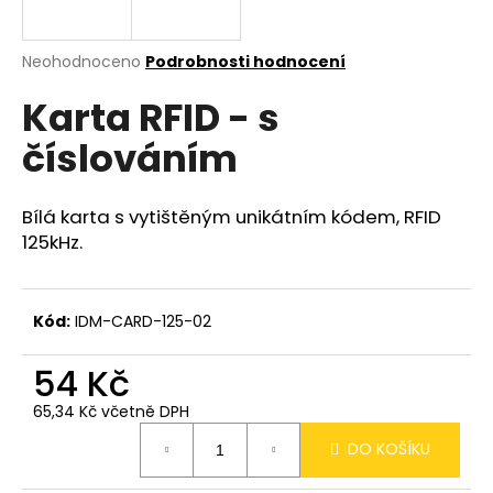
a
j
Průměrné
Neohodnoceno
Podrobnosti hodnocení
í
hodnocení
Karta RFID - s
produktu
t
je
?
číslováním
0,0
z
5
hvězdiček.
Bílá karta s vytištěným unikátním kódem, RFID
125kHz.
HLEDAT
Kód:
IDM-CARD-125-02
D
54 Kč
o
p
65,34 Kč včetně DPH
o
Měrná
r
DO KOŠÍKU
cena:
u