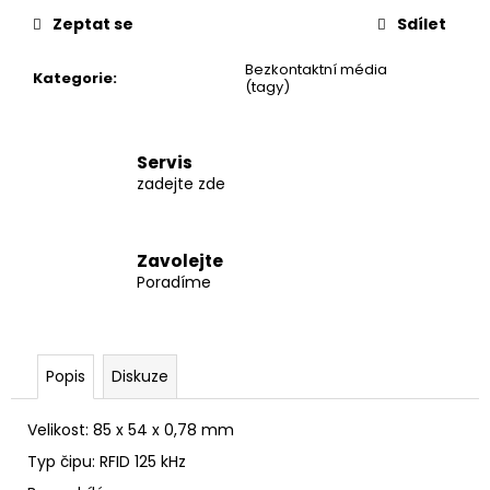
č
u
Zeptat se
Sdílet
j
Bezkontaktní média
e
Kategorie
:
(tagy)
m
e
Servis
zadejte zde
ACTIVE
TRACK
8
900
Zavolejte
Kč
Poradíme
Popis
Diskuze
Velikost:
85 x 54 x 0,78 mm
Typ čipu: RFID 125 kHz