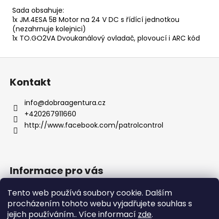
Sada obsahuje:
1x JM.4ESA 5B Motor na 24 V DC s řídící jednotkou
(nezahrnuje kolejnici)
1x TO.GO2VA Dvoukanálový ovladač, plovoucí i ARC kód
Z
á
Kontakt
p
a
info
@
dobraagentura.cz
t
+420267911660
í
http://www.facebook.com/patrolcontrol
Informace pro vás
Jak nakupovat
Tento web používá soubory cookie. Dalším
Obchodní podmínky
procházením tohoto webu vyjadřujete souhlas s
jejich používáním.. Více informací
zde
.
Podmínky ochrany osobních údajů