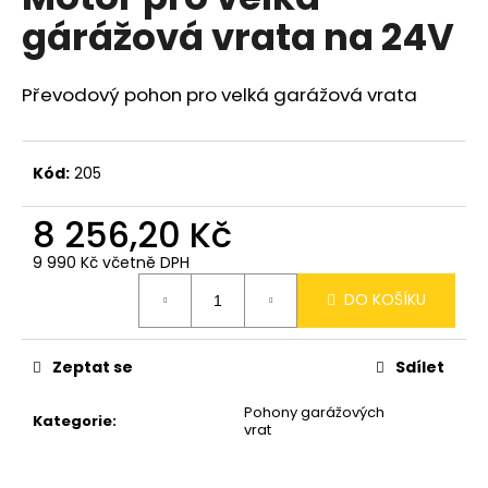
je
a
gárážová vrata na 24V
0,0
z
j
5
í
hvězdiček.
Převodový pohon pro velká garážová vrata
t
?
Kód:
205
8 256,20 Kč
HLEDAT
9 990 Kč včetně DPH
Měrná
DO KOŠÍKU
cena:
D
Zeptat se
Sdílet
o
p
Pohony garážových
o
Kategorie
:
vrat
r
u