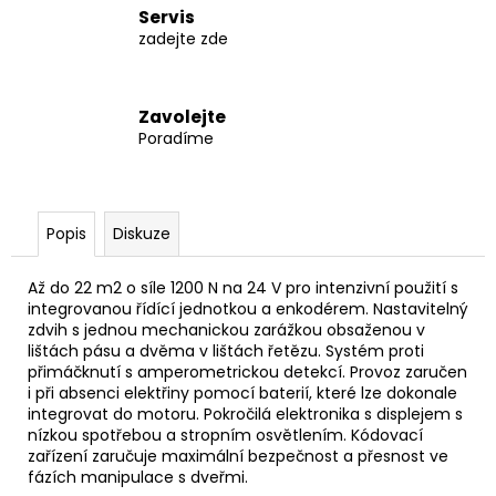
č
Servis
u
zadejte zde
j
e
m
Zavolejte
e
Poradíme
BATERIE
PRO
SNÍMAČ
Popis
Diskuze
ACTIVE
TRACK
Až do 22 m2 o síle 1200 N na 24 V pro intenzivní použití s
590
integrovanou řídící jednotkou a enkodérem. Nastavitelný
Kč
zdvih s jednou mechanickou zarážkou obsaženou v
lištách pásu a dvěma v lištách řetězu. Systém proti
přimáčknutí s amperometrickou detekcí. Provoz zaručen
i při absenci elektřiny pomocí baterií, které lze dokonale
integrovat do motoru. Pokročilá elektronika s displejem s
nízkou spotřebou a stropním osvětlením. Kódovací
zařízení zaručuje maximální bezpečnost a přesnost ve
fázích manipulace s dveřmi.