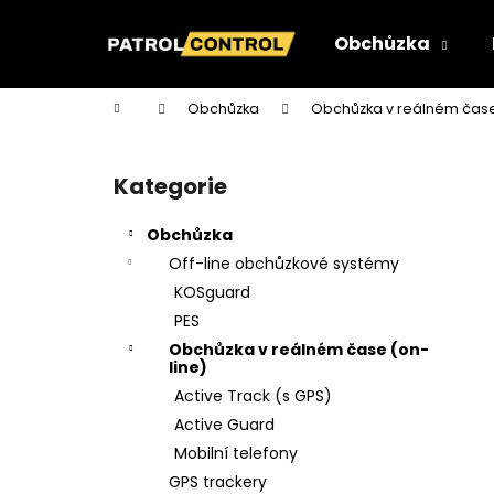
K
Přejít
na
o
Obchůzka
obsah
Zpět
Zpět
š
do
do
í
Domů
Obchůzka
Obchůzka v reálném čase
k
obchodu
obchodu
P
o
Kategorie
Přeskočit
s
kategorie
t
Obchůzka
r
Off-line obchůzkové systémy
a
KOSguard
n
PES
n
Obchůzka v reálném čase (on-
í
line)
p
Active Track (s GPS)
a
Active Guard
n
Mobilní telefony
TAG DUÁLNÍ (NFC+RFID) - S ŠEDÝM
e
GPS trackery