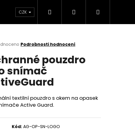
Hledat
Přihlášení
Nákupní
rvisu
Kontakty
CZK
košík
rné
odnoceno
Podrobnosti hodnocení
cení
hranné pouzdro
ktu
o snímač
tiveGuard
ček.
nální textilní pouzdro s okem na opasek
snímače Active Guard.
Kód:
AG-OP-SN-LOGO
ÍMAČ ACTIVE TRACK