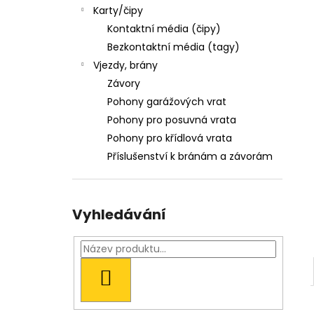
LOGEM
l
Karty/čipy
54 Kč
Kontaktní média (čipy)
Bezkontaktní média (tagy)
Vjezdy, brány
Závory
Pohony garážových vrat
Pohony pro posuvná vrata
Pohony pro křídlová vrata
Příslušenství k bránám a závorám
Vyhledávání
HLEDAT