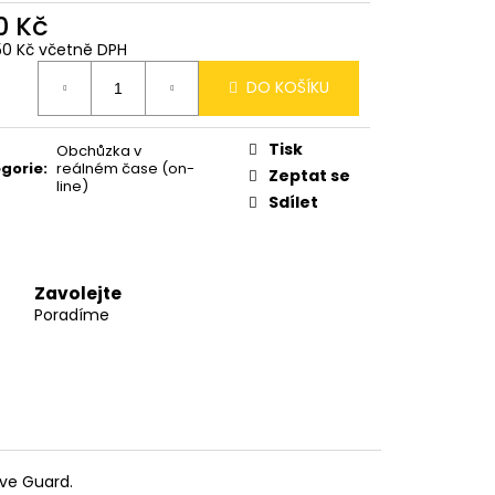
0 Kč
50 Kč včetně DPH
ná
DO KOŠÍKU
:
Tisk
Obchůzka v
gorie
:
reálném čase (on-
Zeptat se
line)
Sdílet
Zavolejte
Poradíme
ive Guard.