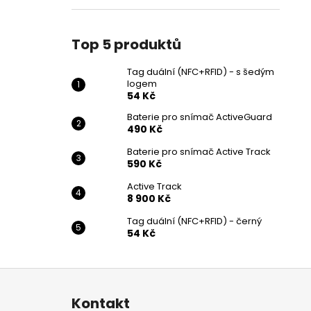
Top 5 produktů
Tag duální (NFC+RFID) - s šedým
logem
54 Kč
Baterie pro snímač ActiveGuard
490 Kč
Baterie pro snímač Active Track
590 Kč
Active Track
8 900 Kč
Tag duální (NFC+RFID) - černý
54 Kč
Z
á
Kontakt