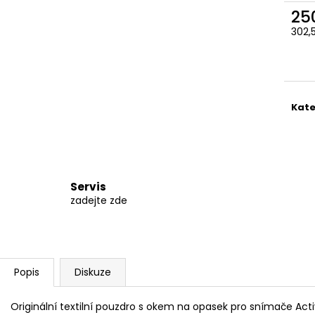
490 Kč
590 Kč
25
302,
Měr
cena
Kate
Servis
zadejte zde
Popis
Diskuze
Originální textilní pouzdro s okem na opasek pro snímače Act