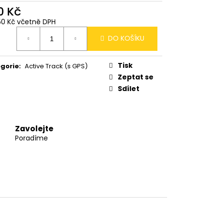
0 Kč
50 Kč včetně DPH
ná
DO KOŠÍKU
:
Tisk
gorie
:
Active Track (s GPS)
Zeptat se
Sdílet
Zavolejte
Poradíme