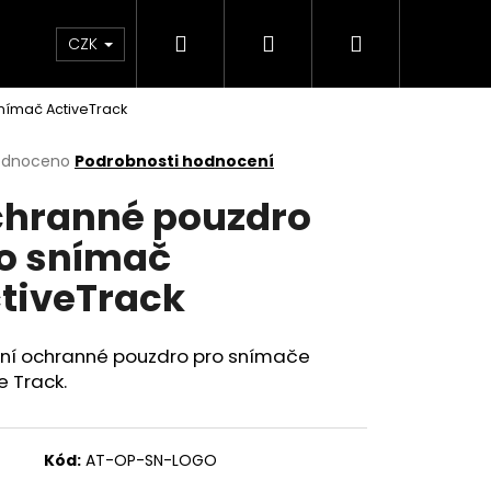
Hledat
Přihlášení
Nákupní
rvisu
Kontakty
CZK
nímač ActiveTrack
košík
rné
odnoceno
Podrobnosti hodnocení
cení
hranné pouzdro
ktu
o snímač
tiveTrack
ček.
ilní ochranné pouzdro pro snímače
e Track.
Kód:
AT-OP-SN-LOGO
ÍMAČ ACTIVE TRACK