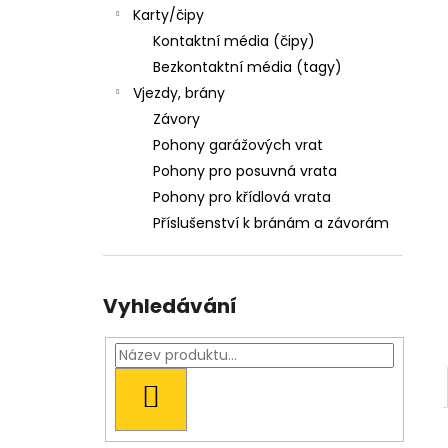
LOGEM
l
Karty/čipy
54 Kč
Kontaktní média (čipy)
Bezkontaktní média (tagy)
Vjezdy, brány
Závory
Pohony garážových vrat
Pohony pro posuvná vrata
Pohony pro křídlová vrata
Příslušenství k bránám a závorám
Vyhledávání
HLEDAT