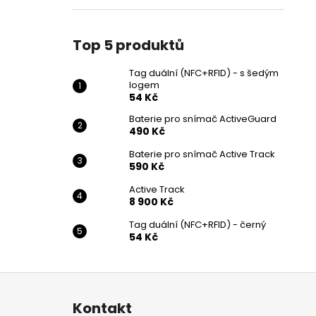
Top 5 produktů
Tag duální (NFC+RFID) - s šedým
logem
54 Kč
Baterie pro snímač ActiveGuard
490 Kč
Baterie pro snímač Active Track
590 Kč
Active Track
8 900 Kč
Tag duální (NFC+RFID) - černý
54 Kč
Z
á
Kontakt