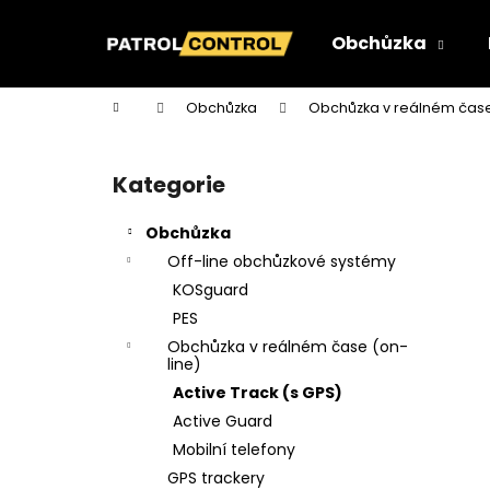
K
Přejít
na
o
Obchůzka
obsah
Zpět
Zpět
š
do
do
í
Domů
Obchůzka
Obchůzka v reálném čase
k
obchodu
obchodu
P
o
Kategorie
Přeskočit
s
kategorie
t
Obchůzka
r
Off-line obchůzkové systémy
a
KOSguard
n
PES
n
Obchůzka v reálném čase (on-
í
line)
p
Active Track (s GPS)
a
Active Guard
n
Mobilní telefony
TAG DUÁLNÍ (NFC+RFID) - S ŠEDÝM
e
GPS trackery