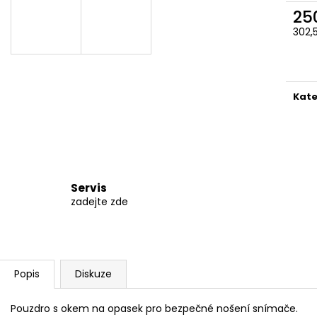
490 Kč
590 Kč
25
302,
Měr
cena
Kate
Servis
zadejte zde
Popis
Diskuze
Pouzdro s okem na opasek pro bezpečné nošení snímače.