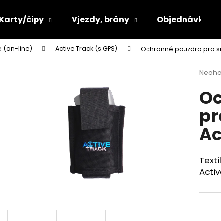
Karty/čipy
Vjezdy, brány
Objednávka se
 (on-line)
Active Track (s GPS)
Ochranné pouzdro pro s
Co potřebujete najít?
Průmě
Neoh
hodno
Oc
produ
HLEDAT
je
pr
0,0
z
Ac
5
Doporučujeme
hvězdi
Text
Activ
BATERIE PRO SNÍMAČ ACTIVEGUARD
BATERIE PRO SN