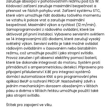
zaručuje absorpci v pohotovostním režimu pod 0,5 W.
Kódovací zařízení zaručuje maximální bezpečnost a
přesnost ve fázích pohybu vrat. Zařízení systému STC,
které vám umožňuje řídit dodávku točivého momentu
ve vztahu k poloze vrat a zaručuje maximální
bezpečnost. Maximální výkon a rychlost (12 m/min).
Samoprogramování z rádiového ovládání, které lze
aktivovat při první instalaci. Vybaveno servisním světlem
se 14 integrovanými LED diodami, které zaručují vysoký
světelný výkon. Servisní světlo je také možné ovládat
rádiovým ovládáním v časovaném nebo bistabilním
režimu, což umožňuje použití i jako stropní svítidlo.
Provoz zaručen i při absenci elektřiny pomocí baterií,
které lze dokonale integrovat do motoru. Systém proti
přimáčknutí s amperometrickou detekcí. Připraveno pro
připojení příslušenství X.BE pro integraci systémů
domácí automatizace KNX a pro programování přes
aplikaci BeUP a rozhraní PRO.UP. Nastavitelný zdvih s
jedním mechanickým dorazem obsaženým v lištách
pásu a dvěma v lištách řetězu umožňuje použití také
jako stropní svítidlo.
Štítek pro zapojení ve víku.