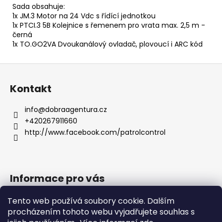
Sada obsahuje:
1x JM.3 Motor na 24 Vdc s řídící jednotkou
1x PTCI.3 5B Kolejnice s řemenem pro vrata max. 2,5 m -
černá
1x TO.GO2VA Dvoukanálový ovladač, plovoucí i ARC kód
Z
á
Kontakt
p
a
info
@
dobraagentura.cz
t
+420267911660
í
http://www.facebook.com/patrolcontrol
Informace pro vás
Jak nakupovat
Tento web používá soubory cookie. Dalším
Obchodní podmínky
procházením tohoto webu vyjadřujete souhlas s