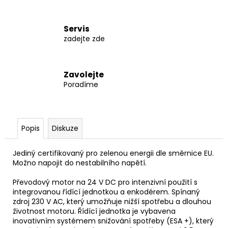
č
u
j
Servis
e
zadejte zde
m
e
Zavolejte
Poradíme
ACTIVE
TRACK
8
900
Kč
Popis
Diskuze
Jediný certifikovaný pro zelenou energii dle směrnice EU.
Možno napojit do nestabilního napětí.
Převodový motor na 24 V DC pro intenzivní použití s ​​
integrovanou řídící jednotkou a enkodérem. Spínaný
zdroj 230 V AC, který umožňuje nižší spotřebu a dlouhou
životnost motoru. Řídící jednotka je vybavena
inovativním systémem snižování spotřeby (ESA +), který