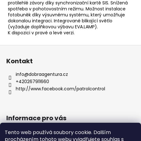
protilehlé závory díky synchronizační kartě SIS. Snížená
spotřeba v pohotovostním režimu. Možnost instalace
fotobuněk díky výsuvnému systému, který umožňuje
dokonalou integraci. Integrované blikající světlo
(vyžaduje doplňkovou výbavu EVA.LAMP).
K dispozici v pravé a levé verzi.
Z
á
Kontakt
p
a
info
@
dobraagentura.cz
t
+420267911660
í
http://www.facebook.com/patrolcontrol
Informace pro vás
Jak nakupovat
Tento web používá soubory cookie. Dalším
Obchodní podmínky
procházením tohoto webu vyjadřujete souhlas s