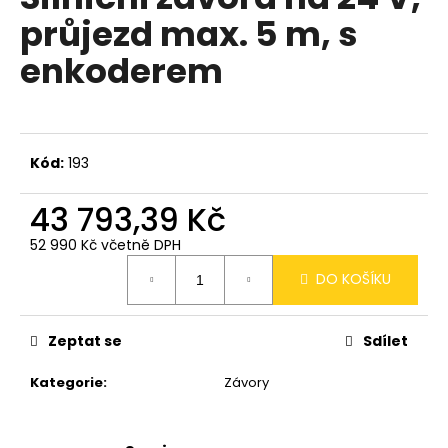
je
a
průjezd max. 5 m, s
0,0
z
j
enkoderem
5
í
hvězdiček.
t
?
Kód:
193
43 793,39 Kč
HLEDAT
52 990 Kč včetně DPH
Měrná
DO KOŠÍKU
cena:
D
o
Zeptat se
Sdílet
p
o
Kategorie
:
Závory
r
u