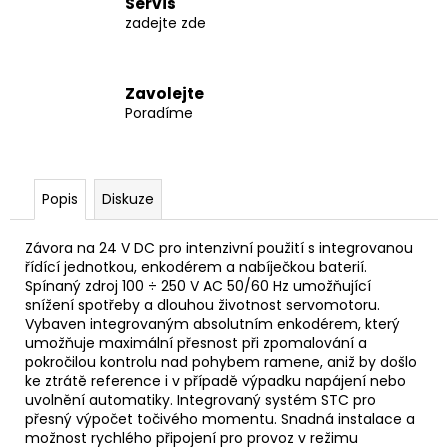
č
Servis
u
zadejte zde
j
e
m
Zavolejte
e
Poradíme
BATERIE
PRO
Popis
Diskuze
SNÍMAČ
ACTIVE
TRACK
Závora na 24 V DC pro intenzivní použití s ​​integrovanou
590
řídící jednotkou, enkodérem a nabíječkou baterií.
Kč
Spínaný zdroj 100 ÷ 250 V AC 50/60 Hz umožňující
snížení spotřeby a dlouhou životnost servomotoru.
Vybaven integrovaným absolutním enkodérem, který
umožňuje maximální přesnost při zpomalování a
pokročilou kontrolu nad pohybem ramene, aniž by došlo
ke ztrátě reference i v případě výpadku napájení nebo
uvolnění automatiky. Integrovaný systém STC pro
přesný výpočet točivého momentu. Snadná instalace a
možnost rychlého připojení pro provoz v režimu